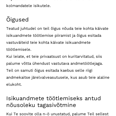
kolmandatele isikutele.
Õigused
Teatud juhtudel on teil õigus nõuda teie kohta käivate
isikuandmete töötlemise piiramist ja õigus esitada
vastuväiteid teie kohta käivate isikuandmete
töötlemisele.
Kui leiate, et teie privaatsust on kuritarvitatud, siis
palume võtta ühendust vastutava andmetöötlejaga.
Teil on samuti õigus esitada kaebus selle riigi
andmekaitse järelvalveasutusele, kus asub teie alaline
elukoht.
Isikuandmete töötlemiseks antud
nõusoleku tagasivõtmine
Kui Te soovite olla n-ö unustatud, palume Teil sellest