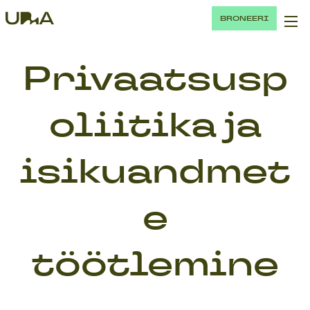
BRONEERI
Privaatsusp
oliitika ja
isikuandmet
e
töötlemine