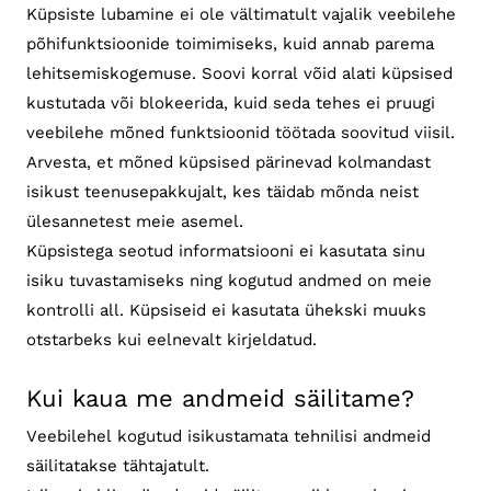
Küpsiste lubamine ei ole vältimatult vajalik veebilehe
põhifunktsioonide toimimiseks, kuid annab parema
lehitsemiskogemuse. Soovi korral võid alati küpsised
kustutada või blokeerida, kuid seda tehes ei pruugi
veebilehe mõned funktsioonid töötada soovitud viisil.
Arvesta, et mõned küpsised pärinevad kolmandast
isikust teenusepakkujalt, kes täidab mõnda neist
ülesannetest meie asemel.
Küpsistega seotud informatsiooni ei kasutata sinu
isiku tuvastamiseks ning kogutud andmed on meie
kontrolli all. Küpsiseid ei kasutata ühekski muuks
otstarbeks kui eelnevalt kirjeldatud.
Kui kaua me andmeid säilitame?
Veebilehel kogutud isikustamata tehnilisi andmeid
säilitatakse tähtajatult.