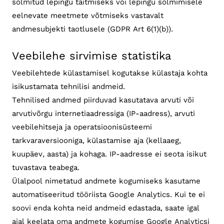
sõlmitud lepingu täitmiseks või lepingu sõlmimisele
eelnevate meetmete võtmiseks vastavalt
andmesubjekti taotlusele (GDPR Art 6(1)(b)).
Veebilehe sirvimise statistika
Veebilehtede külastamisel kogutakse külastaja kohta
isikustamata tehnilisi andmeid.
Tehnilised andmed piirduvad kasutatava arvuti või
arvutivõrgu internetiaadressiga (IP-aadress), arvuti
veebilehitseja ja operatsioonisüsteemi
tarkvaraversiooniga, külastamise aja (kellaaeg,
kuupäev, aasta) ja kohaga. IP-aadresse ei seota isikut
tuvastava teabega.
Ülalpool nimetatud andmete kogumiseks kasutame
automatiseeritud tööriista Google Analytics. Kui te ei
soovi enda kohta neid andmeid edastada, saate igal
ajal keelata oma andmete kogumise Google Analyticsi