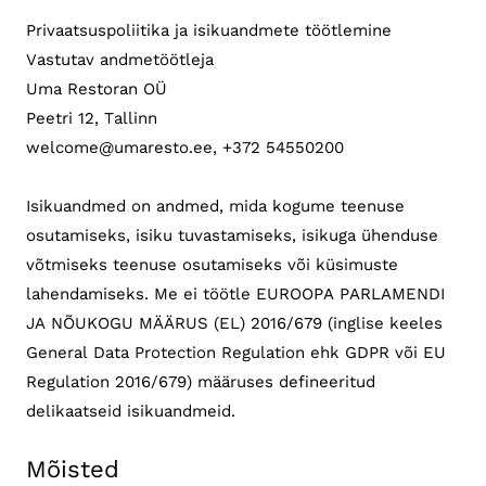
Privaatsuspoliitika ja isikuandmete töötlemine
Vastutav andmetöötleja
Uma Restoran OÜ
Peetri 12, Tallinn
welcome@umaresto.ee, +372 54550200
Isikuandmed on andmed, mida kogume teenuse
osutamiseks, isiku tuvastamiseks, isikuga ühenduse
võtmiseks teenuse osutamiseks või küsimuste
lahendamiseks. Me ei töötle EUROOPA PARLAMENDI
JA NÕUKOGU MÄÄRUS (EL) 2016/679 (inglise keeles
General Data Protection Regulation ehk GDPR või EU
Regulation 2016/679) määruses defineeritud
delikaatseid isikuandmeid.
Mõisted