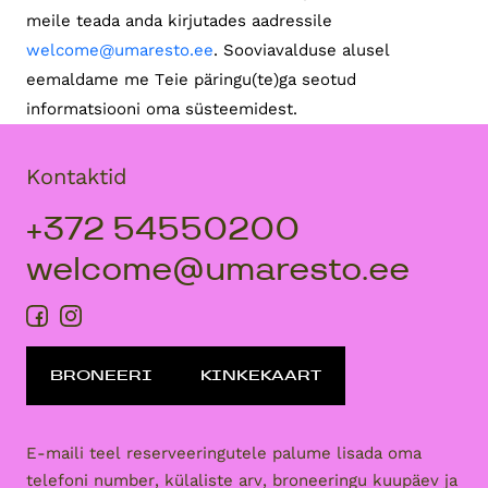
meile teada anda kirjutades aadressile
welcome@umaresto.ee
. Sooviavalduse alusel
eemaldame me Teie päringu(te)ga seotud
informatsiooni oma süsteemidest.
Kontaktid
+372 54550200
welcome@umaresto.ee
BRONEERI
KINKEKAART
E-maili teel reserveeringutele palume lisada oma
telefoni number, külaliste arv, broneeringu kuupäev ja