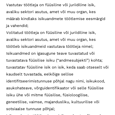
Vastutav töötleja on füüsiline või juriidiline isik,
avaliku sektori asutus, amet või muu organ, kes
määrab kindlaks isikuandmete töötlemise eesmärgid
ja vahendid;
Volitatud töötleja on füüsiline või juriidiline isik,
avaliku sektori asutus, amet või muu organ, kes
töötleb isikuandmeid vastutava töötleja nimel;
Isikuandmed on igasugune teave tuvastatud või
tuvastatava füüsilise isiku (“andmesubjekti”) kohta;
tuvastatav füüsiline isik on isik, keda saab otseselt või
kaudselt tuvastada, eelkõige sellise
identifitseerimistunnuse põhjal nagu nimi, isikukood,
asukohateave, võrguidentifikaator või selle füüsilise
isiku ühe või mitme füüsilise, füsioloogilise,
geneetilise, vaimse, majandusliku, kultuurilise või
sotsiaalse tunnuse põhjal;