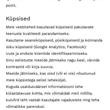
poolt.
Küpsised
Meie veebilehed kasutavad küpsiseid pakutavate
teenuste kvaliteedi parandamiseks.
Kasutame seansiküpsiseid, püsiküpsiseid ja kolmanda
isiku küpsiseid (Google Analytics, Facebook):
Uute ja endiste klientide identifitseerimiseks.
Sinu eelistuste meelde jätmiseks nagu keel, värvide
kontrastid või kirja suurus.
Meelde jätmiseks, kas oled (või ei ole) nõustunud
meie küpsistega sellel leheküljel.
Koguda usaldusväärset informatsiooni lehe
külastatavuse kohta, mis võimaldab meil mõõta,
kuivõrd leht vastab kasutajate vajadustele ning teha
võimalikke parendusi.