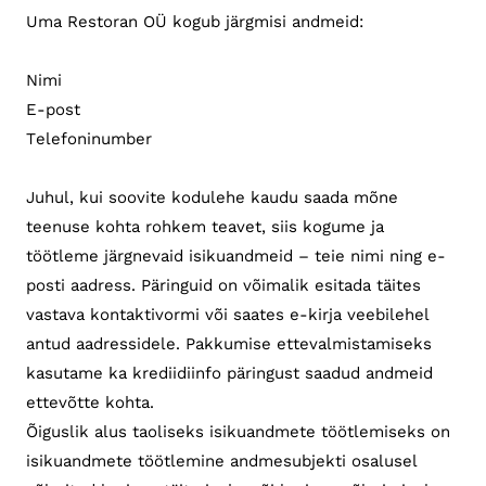
Uma Restoran OÜ kogub järgmisi andmeid:
Nimi
E-post
Telefoninumber
Juhul, kui soovite kodulehe kaudu saada mõne
teenuse kohta rohkem teavet, siis kogume ja
töötleme järgnevaid isikuandmeid – teie nimi ning e-
posti aadress. Päringuid on võimalik esitada täites
vastava kontaktivormi või saates e-kirja veebilehel
antud aadressidele. Pakkumise ettevalmistamiseks
kasutame ka krediidiinfo päringust saadud andmeid
ettevõtte kohta.
Õiguslik alus taoliseks isikuandmete töötlemiseks on
isikuandmete töötlemine andmesubjekti osalusel