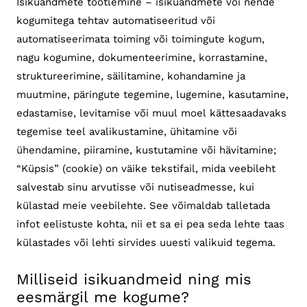
Isikuandmete töötlemine – isikuandmete või nende
kogumitega tehtav automatiseeritud või
automatiseerimata toiming või toimingute kogum,
nagu kogumine, dokumenteerimine, korrastamine,
struktureerimine, säilitamine, kohandamine ja
muutmine, päringute tegemine, lugemine, kasutamine,
edastamise, levitamise või muul moel kättesaadavaks
tegemise teel avalikustamine, ühitamine või
ühendamine, piiramine, kustutamine või hävitamine;
“Küpsis” (cookie) on väike tekstifail, mida veebileht
salvestab sinu arvutisse või nutiseadmesse, kui
külastad meie veebilehte. See võimaldab talletada
infot eelistuste kohta, nii et sa ei pea seda lehte taas
külastades või lehti sirvides uuesti valikuid tegema.
Milliseid isikuandmeid ning mis
eesmärgil me kogume?