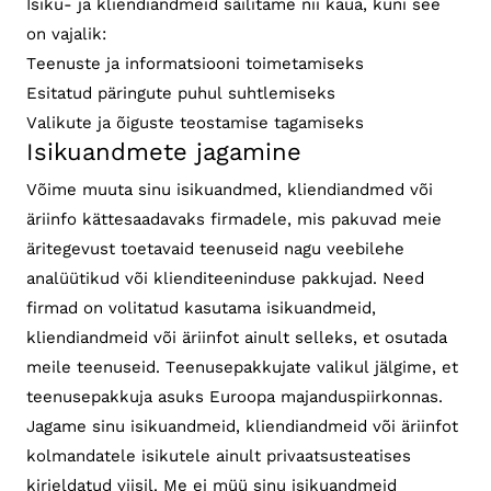
Isiku- ja kliendiandmeid säilitame nii kaua, kuni see
on vajalik:
Teenuste ja informatsiooni toimetamiseks
Esitatud päringute puhul suhtlemiseks
Valikute ja õiguste teostamise tagamiseks
Isikuandmete jagamine
Võime muuta sinu isikuandmed, kliendiandmed või
äriinfo kättesaadavaks firmadele, mis pakuvad meie
äritegevust toetavaid teenuseid nagu veebilehe
analüütikud või klienditeeninduse pakkujad. Need
firmad on volitatud kasutama isikuandmeid,
kliendiandmeid või äriinfot ainult selleks, et osutada
meile teenuseid. Teenusepakkujate valikul jälgime, et
teenusepakkuja asuks Euroopa majanduspiirkonnas.
Jagame sinu isikuandmeid, kliendiandmeid või äriinfot
kolmandatele isikutele ainult privaatsusteatises
kirjeldatud viisil. Me ei müü sinu isikuandmeid