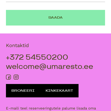
Kontaktid
+372 54550200
welcome@umaresto.ee
BRONEERI
KINKEKAART
E-maili teel reserveeringutele palume lisada oma