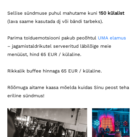
Sellise sündmuse puhul mahutame kuni
150 külalist
(lava saame kasutada dj või bändi tarbeks).
Parima toiduemotsiooni pakub peoõhtul
UMA elamus
– jagamistaldrikutel serveeritud läbilõige meie
menüüst, hind 65 EUR / külaline.
Rikkalik buffee hinnaga 65 EUR / külaline.
Rõõmuga aitame kaasa mõelda kuidas Sinu peost teha
eriline sündmus!