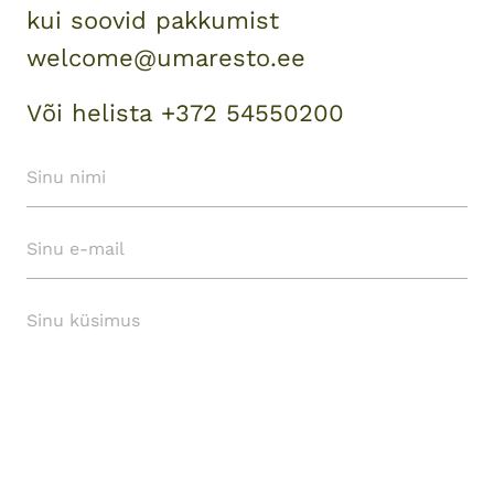
kui soovid pakkumist
welcome@umaresto.ee
Või helista +372 54550200