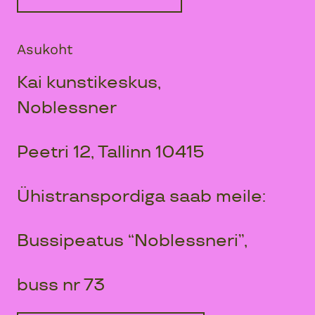
Asukoht
Kai kunstikeskus,
Noblessner
Peetri 12, Tallinn 10415
Ühistranspordiga saab meile:
Bussipeatus “Noblessneri”,
buss nr 73