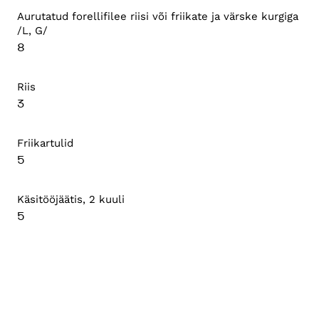
Aurutatud forellifilee riisi või friikate ja värske kurgiga
/L, G/
8
Riis
3
Friikartulid
5
Käsitööjäätis, 2 kuuli
5