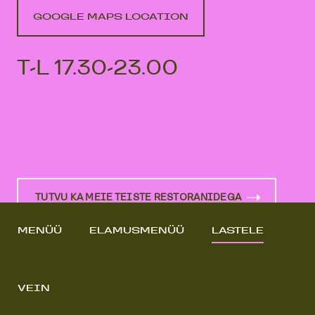
GOOGLE MAPS LOCATION
T-L 17.30-23.00
TUTVU KA MEIE TEISTE RESTORANIDEGA
MENÜÜ
ELAMUSMENÜÜ
LASTELE
Uma Restoran OÜ
Registrikood: 16886744
KMKR nr: EE102692439
VEIN